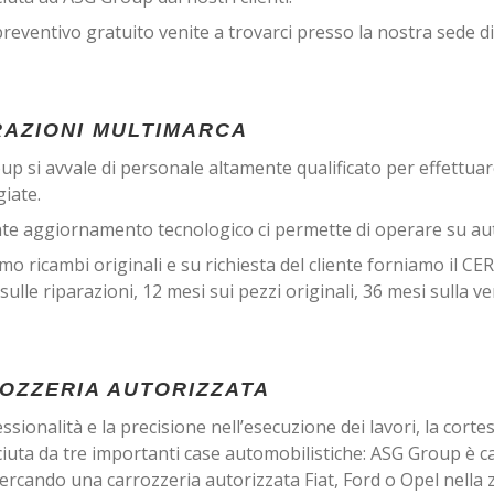
preventivo gratuito venite a trovarci presso la nostra sede
RAZIONI MULTIMARCA
p si avvale di personale altamente qualificato per effettuare
iate.
ante aggiornamento tecnologico ci permette di operare su au
amo ricambi originali e su richiesta del cliente forniamo i
sulle riparazioni, 12 mesi sui pezzi originali, 36 mesi sulla ve
OZZERIA AUTORIZZATA
ssionalità e la precisione nell’esecuzione dei lavori, la cortesia
iuta da tre importanti case automobilistiche: ASG Group è ca
 cercando una carrozzeria autorizzata Fiat, Ford o Opel ne