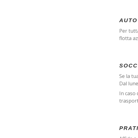
AUTO
Per tutt
flotta a
SOCC
Se la tu
Dal lune
In caso 
trasport
PRAT