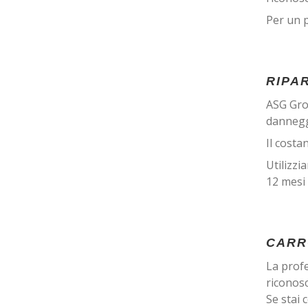
Per un 
RIPA
ASG Grou
dannegg
Il cost
Utilizzi
12 mesi 
CARR
La profe
riconosc
Se stai