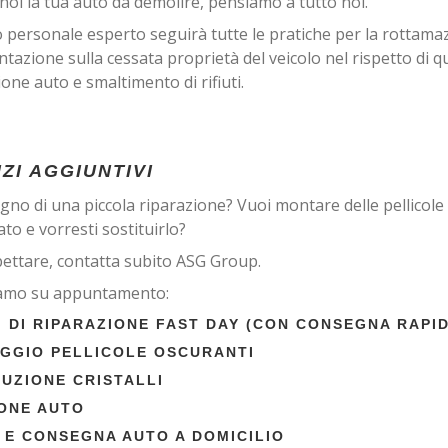
 noi la tua auto da demolire, pensiamo a tutto noi.
o personale esperto seguirà tutte le pratiche per la rottamaz
azione sulla cessata proprietà del veicolo nel rispetto di qu
one auto e smaltimento di rifiuti.
ZI AGGIUNTIVI
gno di una piccola riparazione? Vuoi montare delle pellicole 
to e vorresti sostituirlo?
ettare, contatta subito ASG Group.
iamo su appuntamento:
I DI RIPARAZIONE FAST DAY (CON CONSEGNA RAPI
GGIO PELLICOLE OSCURANTI
TUZIONE CRISTALLI
IONE AUTO
O E CONSEGNA AUTO A DOMICILIO