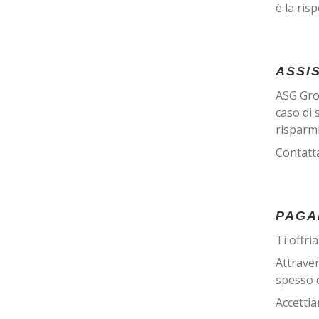
è la ris
ASSIS
ASG Grou
caso di 
risparm
Contatt
PAGA
Ti offri
Attraver
spesso c
Accettia