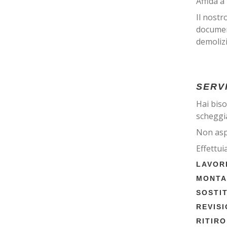
Affida a
Il nostr
document
demolizi
SERVI
Hai biso
scheggia
Non asp
Effettu
LAVOR
MONTA
SOSTI
REVIS
RITIR