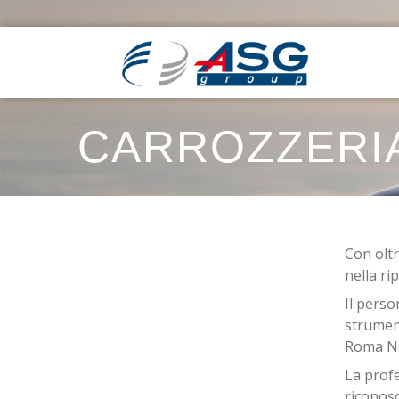
CARROZZERI
Con oltr
nella ri
Il perso
strument
Roma N
La profe
riconosc